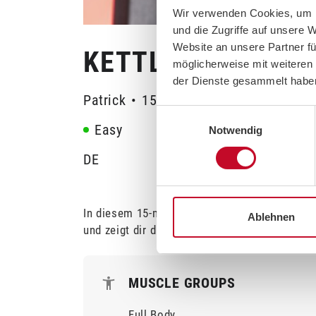
Wir verwenden Cookies, um I
und die Zugriffe auf unsere 
Website an unsere Partner fü
KETTLEBELL TUTO
möglicherweise mit weiteren
der Dienste gesammelt habe
Patrick
•
15 Min
•
Full Body
Einwilligungsauswahl
Easy
Notwendig
DE
In diesem 15-minütigem "Kettlebell Tutorial" 
Ablehnen
und zeigt dir die Übungen, die für das Trainin
MUSCLE GROUPS
Full Body