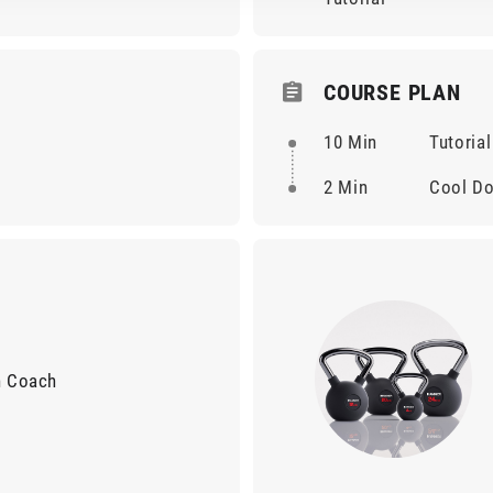
COURSE PLAN
10 Min
Tutorial
2 Min
Cool D
h Coach