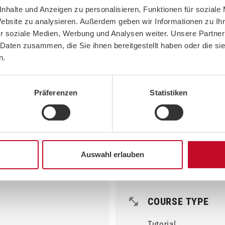
nhalte und Anzeigen zu personalisieren, Funktionen für soziale
Website zu analysieren. Außerdem geben wir Informationen zu I
r soziale Medien, Werbung und Analysen weiter. Unsere Partner
RIAL
 Daten zusammen, die Sie ihnen bereitgestellt haben oder die s
n.
Präferenzen
Statistiken
START
erklärt dir Personaltrainer Patrick worauf es beim Kettlebell
Auswahl erlauben
g mit der Kettlebell fundamental sind.
COURSE TYPE
Tutorial