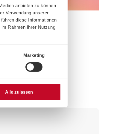
 Medien anbieten zu können
hrer Verwendung unserer
 führen diese Informationen
ie im Rahmen Ihrer Nutzung
Marketing
-Training ankommt
Alle zulassen