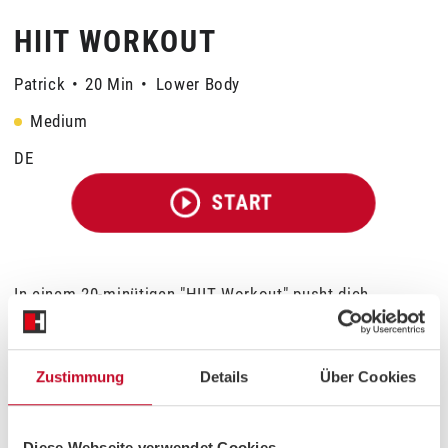
HIIT WORKOUT
Patrick
•
20 Min
•
Lower Body
Medium
DE
START
In einem 20-minütigen "HIIT Workout" pusht dich
Personaltrainer Patrick durch intensive Intervallübungen,
um deine Ausdauer und Kraft zu maximieren! Mit seinem
zielgerichteten Training holt er das Beste aus dir heraus
Zustimmung
Details
Über Cookies
und sorgt dafür, dass jede Sekunde zählt.
Diese Webseite verwendet Cookies