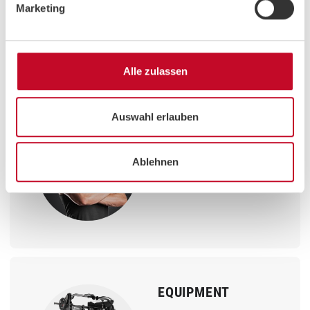
3 Min
Warm Up
Marketing
14 Min
Intervalltraining
2 Min
Cool Down
Alle zulassen
Auswahl erlauben
TRAINER
Patrick
Ablehnen
Sports & Health Coach
EQUIPMENT