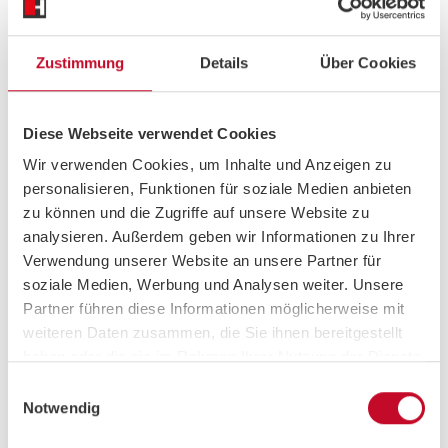
Arms
|
Triceps
|
Biceps
Zustimmung
Details
Über Cookies
COURSE TYPE
Diese Webseite verwendet Cookies
Strength
Wir verwenden Cookies, um Inhalte und Anzeigen zu
personalisieren, Funktionen für soziale Medien anbieten
zu können und die Zugriffe auf unsere Website zu
MUSIC STYLE
analysieren. Außerdem geben wir Informationen zu Ihrer
Verwendung unserer Website an unsere Partner für
Elektro & House
soziale Medien, Werbung und Analysen weiter. Unsere
Partner führen diese Informationen möglicherweise mit
weiteren Daten zusammen, die Sie ihnen bereitgestellt
haben oder die sie im Rahmen Ihrer Nutzung der Dienste
TRAINER
gesammelt haben.
Einwilligungsauswahl
Notwendig
Fabian
Group Fitness