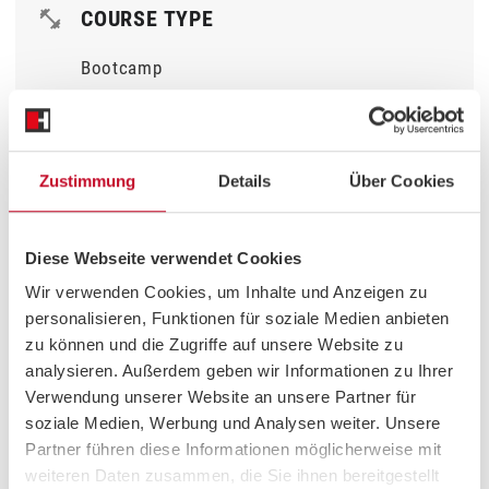
COURSE TYPE
Bootcamp
MUSIC STYLE
Zustimmung
Details
Über Cookies
Elektro & House
Diese Webseite verwendet Cookies
Wir verwenden Cookies, um Inhalte und Anzeigen zu
COURSE PLAN
personalisieren, Funktionen für soziale Medien anbieten
zu können und die Zugriffe auf unsere Website zu
4 Min
Warm Up
analysieren. Außerdem geben wir Informationen zu Ihrer
Verwendung unserer Website an unsere Partner für
18 Min
Pilates & Riding
soziale Medien, Werbung und Analysen weiter. Unsere
2 Min
Cool Down
Partner führen diese Informationen möglicherweise mit
weiteren Daten zusammen, die Sie ihnen bereitgestellt