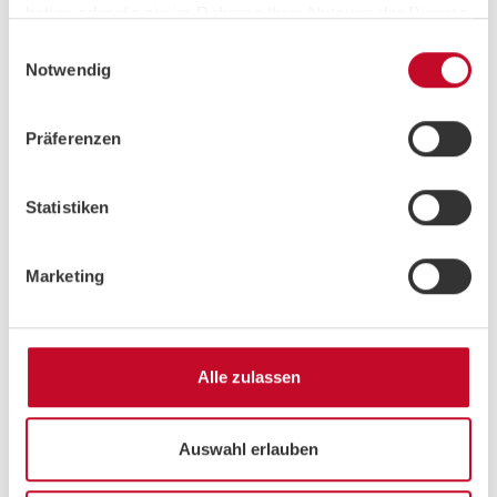
haben oder die sie im Rahmen Ihrer Nutzung der Dienste
gesammelt haben.
Einwilligungsauswahl
TRAINER
Notwendig
Sabine
Group Fitness
Präferenzen
Instructor
Statistiken
Marketing
EQUIPMENT
UB 8000
Alle zulassen
By HAMMER
VIEW PRODUCT
Auswahl erlauben