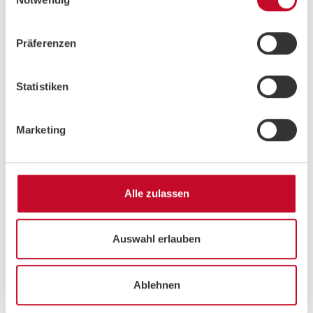
Präferenzen
Schwer
LEG SHREDDER
PATRICK
•
29 MIN
•
BOOTCAMP
DE
Statistiken
Marketing
Alle zulassen
Leicht
Auswahl erlauben
HEAT UP
PATRICK
•
8 MIN
•
PRE-WORKOUT
DE
Ablehnen