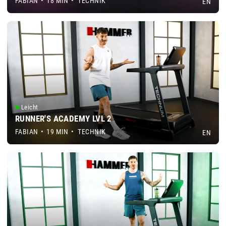
FABIAN
•
18 MIN
•
TECHNIK
EN
Leicht
RUNNER'S ACADEMY LVL 2
FABIAN
•
19 MIN
•
TECHNIK
EN