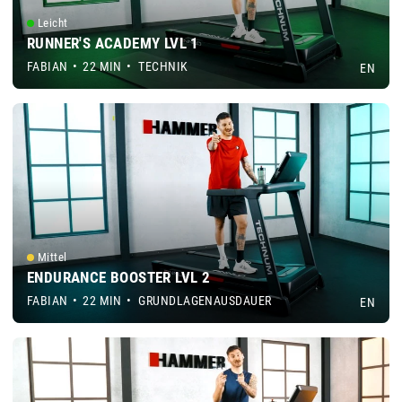
Leicht
RUNNER'S ACADEMY LVL 1
FABIAN
•
22 MIN
•
TECHNIK
EN
Mittel
ENDURANCE BOOSTER LVL 2
FABIAN
•
22 MIN
•
GRUNDLAGENAUSDAUER
EN