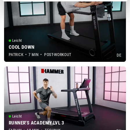
Leicht
COOL DOWN
PATRICK
•
7 MIN
•
POST-WORKOUT
DE
Leicht
RUNNER'S ACADEMY LVL 3