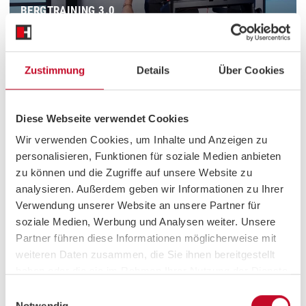
BERGTRAINING 3.0
CHRIS
•
41 MIN
•
GRUNDLAGENAUSDAUER
DE
Zustimmung
Details
Über Cookies
Diese Webseite verwendet Cookies
Wir verwenden Cookies, um Inhalte und Anzeigen zu
personalisieren, Funktionen für soziale Medien anbieten
zu können und die Zugriffe auf unsere Website zu
Mittel
HIIT CARDIO KILLER
analysieren. Außerdem geben wir Informationen zu Ihrer
Verwendung unserer Website an unsere Partner für
DEE
•
17 MIN
•
BOOTCAMP
DE
soziale Medien, Werbung und Analysen weiter. Unsere
Partner führen diese Informationen möglicherweise mit
weiteren Daten zusammen, die Sie ihnen bereitgestellt
haben oder die sie im Rahmen Ihrer Nutzung der Dienste
gesammelt haben.
Einwilligungsauswahl
Notwendig